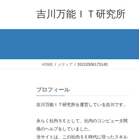
コ
ナ
ン
ビ
吉川万能ＩＴ研究所
テ
ゲ
ン
ー
ツ
シ
へ
ョ
ス
ン
キ
に
ッ
移
HOME
メディア
20210506175140
プ
動
プロフィール
吉川万能ＩＴ研究所を運営している吉川です。
永らく社内ＳＥとして、社内のコンピュータ関
係のヘルプをしていました。
当サイトは、この社内ＳＥ時代に培ったスキル