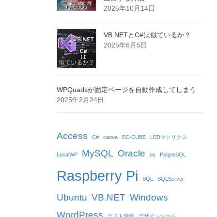
2025年10月14日
VB.NETとC#は似ているか？
2025年6月5日
WPQuadsが固定ページを自動作成してしまう
2025年2月24日
Access
C#
canva
EC-CUBE
LEDマトリクス
MySQL
Oracle
LocalWP
os
PstgreSQL
Raspberry Pi
SQL
SQLServer
Ubuntu
VB.NET
Windows
WordPress
テスト環境
デザインツール