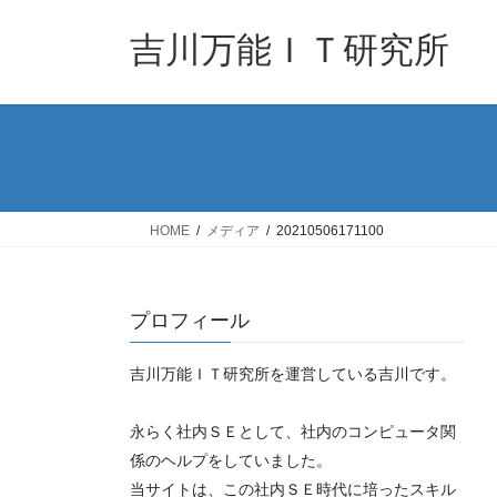
コ
ナ
ン
ビ
吉川万能ＩＴ研究所
テ
ゲ
ン
ー
ツ
シ
へ
ョ
ス
ン
キ
に
ッ
移
HOME
メディア
20210506171100
プ
動
プロフィール
吉川万能ＩＴ研究所を運営している吉川です。
永らく社内ＳＥとして、社内のコンピュータ関
係のヘルプをしていました。
当サイトは、この社内ＳＥ時代に培ったスキル