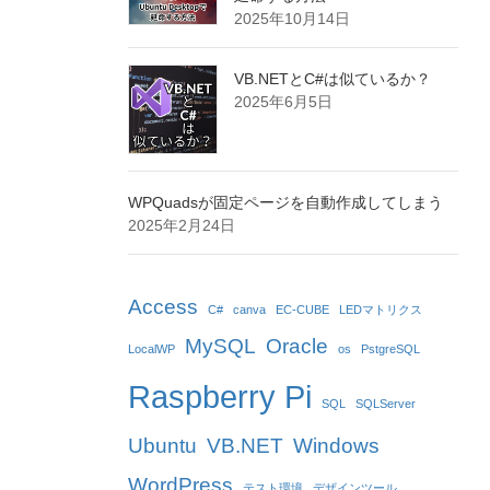
2025年10月14日
VB.NETとC#は似ているか？
2025年6月5日
WPQuadsが固定ページを自動作成してしまう
2025年2月24日
Access
C#
canva
EC-CUBE
LEDマトリクス
MySQL
Oracle
LocalWP
os
PstgreSQL
Raspberry Pi
SQL
SQLServer
Ubuntu
VB.NET
Windows
WordPress
テスト環境
デザインツール