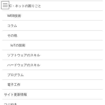
コ
ナ
吉川万能ＩＴ研究所
PC・ネットの困りごと
ン
ビ
テ
ゲ
WEB技術
ン
ー
メディア
ツ
シ
コラム
へ
ョ
ス
ン
HOME
メディア
20210505141927
その他
キ
に
ッ
移
IoTの技術
プ
動
2021年5月5日
/ 最終更新日時 :
2021年5月5日
kazuhiro
20210505141927
ソフトウェアのスキル
ハードウェアのスキル
プログラム
電子工作
サイト更新情報
つぶやき