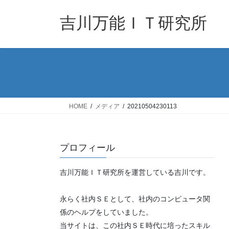
コ
ナ
ン
ビ
吉川万能ＩＴ研究所
テ
ゲ
ン
ー
ツ
シ
へ
ョ
ス
ン
キ
に
ッ
移
HOME
メディア
20210504230113
プ
動
プロフィール
吉川万能ＩＴ研究所を運営している吉川です。
永らく社内ＳＥとして、社内のコンピュータ関
係のヘルプをしていました。
当サイトは、この社内ＳＥ時代に培ったスキル