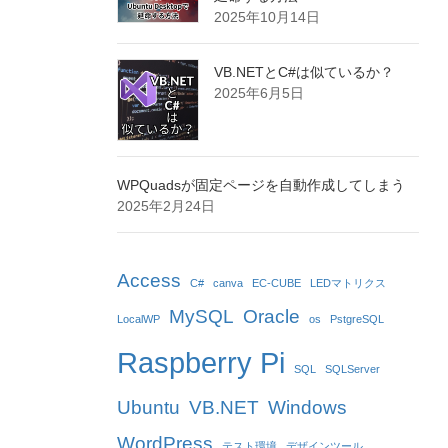
2025年10月14日
VB.NETとC#は似ているか？
2025年6月5日
WPQuadsが固定ページを自動作成してしまう
2025年2月24日
Access
C#
canva
EC-CUBE
LEDマトリクス
MySQL
Oracle
LocalWP
os
PstgreSQL
Raspberry Pi
SQL
SQLServer
Ubuntu
VB.NET
Windows
WordPress
テスト環境
デザインツール