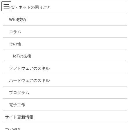
コ
ナ
吉川万能ＩＴ研究所
PC・ネットの困りごと
ン
ビ
テ
ゲ
WEB技術
ン
ー
メディア
ツ
シ
コラム
へ
ョ
ス
ン
HOME
メディア
20210504153437
その他
キ
に
ッ
移
IoTの技術
プ
動
2021年5月4日
/ 最終更新日時 :
2021年5月4日
kazuhiro
20210504153437
ソフトウェアのスキル
ハードウェアのスキル
プログラム
電子工作
サイト更新情報
つぶやき