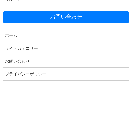
お問い合わせ
ホーム
Facebook
X
Bluesky
サイトカテゴリー
Threads
Hatena
LINE
お問い合わせ
Copy
プライバシーポリシー
コメントを残す
メールアドレスが公開されることはありません。
※
が付いている
欄は必須項目です
コメント
※