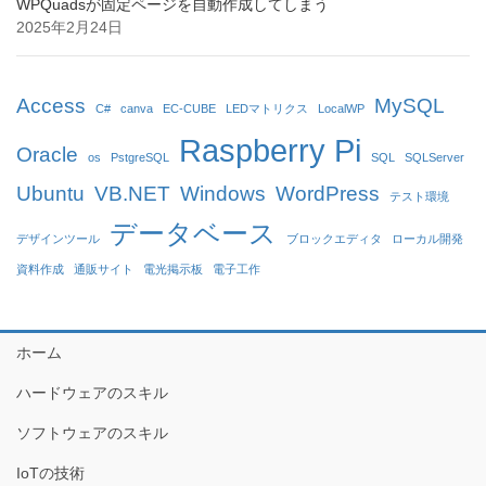
WPQuadsが固定ページを自動作成してしまう
2025年2月24日
Access
MySQL
C#
canva
EC-CUBE
LEDマトリクス
LocalWP
Raspberry Pi
Oracle
os
PstgreSQL
SQL
SQLServer
Ubuntu
VB.NET
Windows
WordPress
テスト環境
データベース
デザインツール
ブロックエディタ
ローカル開発
資料作成
通販サイト
電光掲示板
電子工作
ホーム
ハードウェアのスキル
ソフトウェアのスキル
IoTの技術