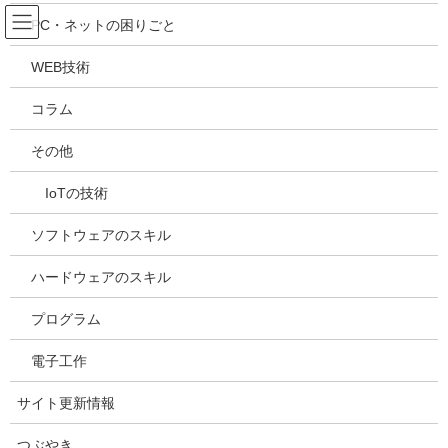
コ
ナ
吉川万能ＩＴ研究所
PC・ネットの困りごと
ン
ビ
テ
ゲ
WEB技術
ン
ー
メディア
ツ
シ
コラム
へ
ョ
ス
ン
HOME
メディア
20210428130232
その他
キ
に
ッ
移
IoTの技術
プ
動
2021年4月30日
/ 最終更新日時 :
2021年4月30日
kazuhiro
20210428130232
ソフトウェアのスキル
ハードウェアのスキル
プログラム
電子工作
サイト更新情報
つぶやき