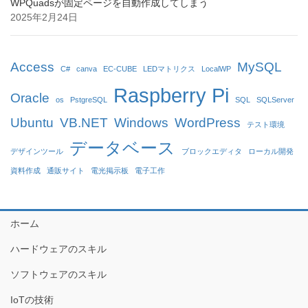
WPQuadsが固定ページを自動作成してしまう
2025年2月24日
Access
MySQL
C#
canva
EC-CUBE
LEDマトリクス
LocalWP
Raspberry Pi
Oracle
os
PstgreSQL
SQL
SQLServer
Ubuntu
VB.NET
Windows
WordPress
テスト環境
データベース
デザインツール
ブロックエディタ
ローカル開発
資料作成
通販サイト
電光掲示板
電子工作
ホーム
ハードウェアのスキル
ソフトウェアのスキル
IoTの技術