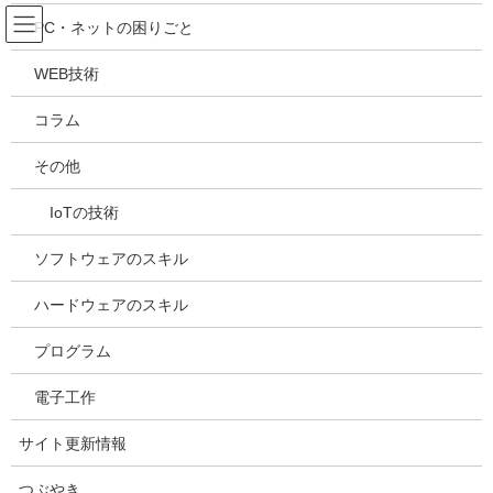
コ
ナ
吉川万能ＩＴ研究所
PC・ネットの困りごと
ン
ビ
テ
ゲ
WEB技術
ン
ー
メディア
ツ
シ
コラム
へ
ョ
ス
ン
HOME
メディア
20210428125258
その他
キ
に
ッ
移
IoTの技術
プ
動
2021年4月29日
/ 最終更新日時 :
2021年4月29日
kazuhiro
20210428125258
ソフトウェアのスキル
ハードウェアのスキル
プログラム
電子工作
サイト更新情報
つぶやき