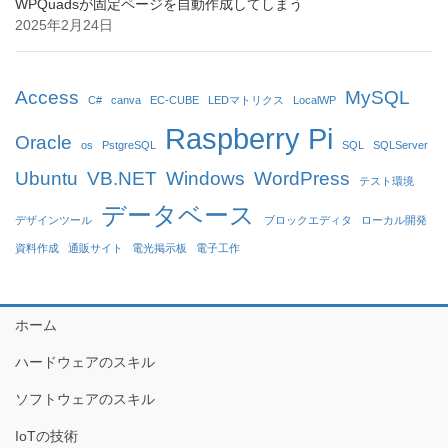
WPQuadsが固定ページを自動作成してしまう
2025年2月24日
Access
MySQL
C#
canva
EC-CUBE
LEDマトリクス
LocalWP
Raspberry Pi
Oracle
os
PstgreSQL
SQL
SQLServer
Ubuntu
VB.NET
Windows
WordPress
テスト環境
データベース
デザインツール
ブロックエディタ
ローカル開発
資料作成
通販サイト
電光掲示板
電子工作
ホーム
ハードウェアのスキル
ソフトウェアのスキル
IoTの技術