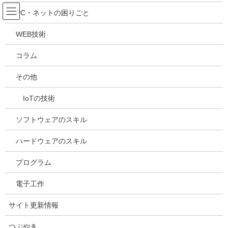
コ
ナ
吉川万能ＩＴ研究所
PC・ネットの困りごと
ン
ビ
テ
ゲ
WEB技術
ン
ー
メディア
ツ
シ
コラム
へ
ョ
ス
ン
HOME
メディア
20210428125217
その他
キ
に
ッ
移
IoTの技術
プ
動
2021年4月29日
/ 最終更新日時 :
2021年4月29日
kazuhiro
20210428125217
ソフトウェアのスキル
ハードウェアのスキル
プログラム
電子工作
サイト更新情報
つぶやき