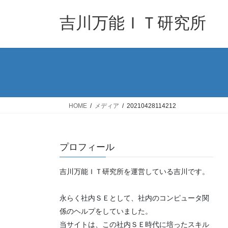
コ
ナ
ン
ビ
吉川万能ＩＴ研究所
テ
ゲ
ン
ー
ツ
シ
へ
ョ
ス
ン
キ
に
ッ
移
HOME
メディア
20210428114212
プ
動
プロフィール
吉川万能ＩＴ研究所を運営している吉川です。
永らく社内ＳＥとして、社内のコンピュータ関
係のヘルプをしていました。
当サイトは、この社内ＳＥ時代に培ったスキル