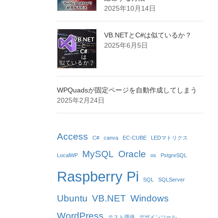
2025年10月14日
VB.NETとC#は似ているか？
2025年6月5日
WPQuadsが固定ページを自動作成してしまう
2025年2月24日
Access
C#
canva
EC-CUBE
LEDマトリクス
MySQL
Oracle
LocalWP
os
PstgreSQL
Raspberry Pi
SQL
SQLServer
Ubuntu
VB.NET
Windows
WordPress
テスト環境
デザインツール