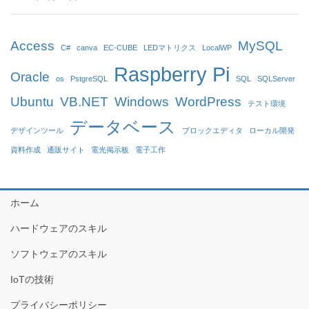
Access
MySQL
C#
canva
EC-CUBE
LEDマトリクス
LocalWP
Raspberry Pi
Oracle
os
PstgreSQL
SQL
SQLServer
Ubuntu
VB.NET
Windows
WordPress
テスト環境
データベース
デザインツール
ブロックエディタ
ローカル開発
資料作成
通販サイト
電光掲示板
電子工作
ホーム
ハードウェアのスキル
ソフトウェアのスキル
IoTの技術
プライバシーポリシー