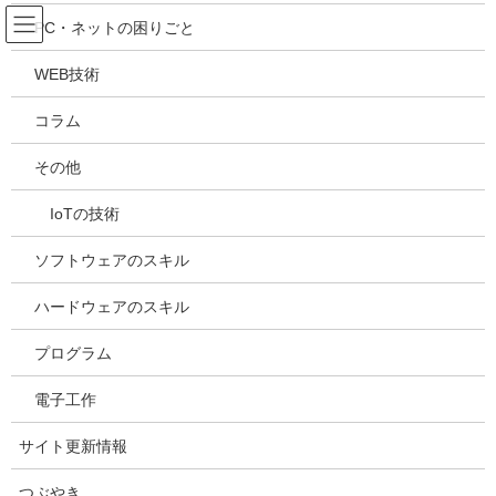
コ
ナ
吉川万能ＩＴ研究所
PC・ネットの困りごと
ン
ビ
テ
ゲ
WEB技術
ン
ー
メディア
ツ
シ
コラム
へ
ョ
ス
ン
HOME
メディア
20210426132054
その他
キ
に
ッ
移
IoTの技術
プ
動
2021年4月26日
/ 最終更新日時 :
2021年4月26日
kazuhiro
20210426132054
ソフトウェアのスキル
ハードウェアのスキル
プログラム
電子工作
サイト更新情報
つぶやき