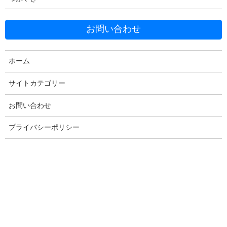
お問い合わせ
Facebook
X
Bluesky
Threads
Hatena
LINE
ホーム
Copy
サイトカテゴリー
お問い合わせ
コメントを残す
プライバシーポリシー
メールアドレスが公開されることはありません。
※
が付いている
欄は必須項目です
コメント
※