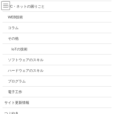
コ
ナ
吉川万能ＩＴ研究所
PC・ネットの困りごと
ン
ビ
テ
ゲ
WEB技術
ン
ー
メディア
ツ
シ
コラム
へ
ョ
ス
ン
HOME
メディア
20210423183210
その他
キ
に
ッ
移
IoTの技術
プ
動
2021年4月23日
/ 最終更新日時 :
2021年4月23日
kazuhiro
20210423183210
ソフトウェアのスキル
ハードウェアのスキル
プログラム
電子工作
サイト更新情報
つぶやき