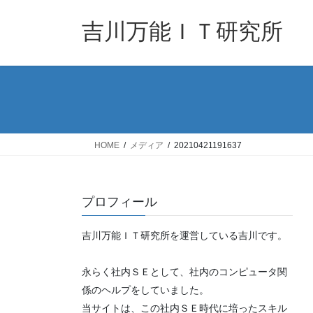
コ
ナ
ン
ビ
吉川万能ＩＴ研究所
テ
ゲ
ン
ー
ツ
シ
へ
ョ
ス
ン
キ
に
ッ
移
HOME
メディア
20210421191637
プ
動
プロフィール
吉川万能ＩＴ研究所を運営している吉川です。
永らく社内ＳＥとして、社内のコンピュータ関
係のヘルプをしていました。
当サイトは、この社内ＳＥ時代に培ったスキル