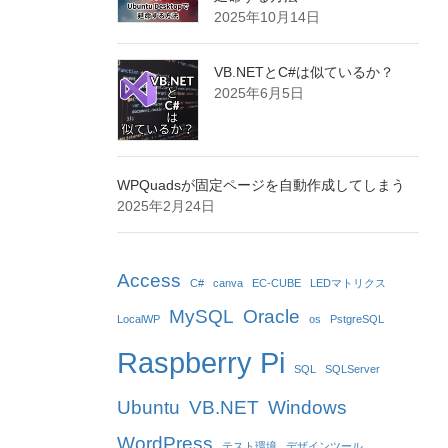
2025年10月14日
VB.NETとC#は似ているか？
2025年6月5日
WPQuadsが固定ページを自動作成してしまう
2025年2月24日
Access
C#
canva
EC-CUBE
LEDマトリクス
MySQL
Oracle
LocalWP
os
PstgreSQL
Raspberry Pi
SQL
SQLServer
Ubuntu
VB.NET
Windows
WordPress
テスト環境
デザインツール