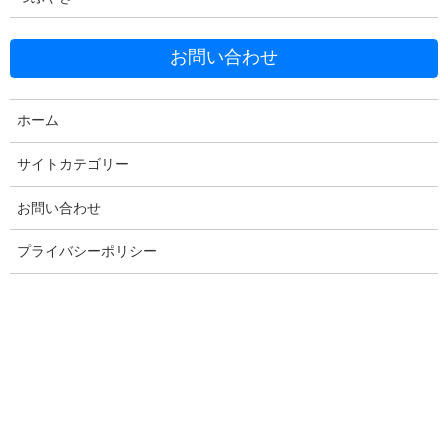
Facebook
X
Bluesky
お問い合わせ
Threads
Hatena
LINE
Copy
ホーム
サイトカテゴリー
コメントを残す
お問い合わせ
プライバシーポリシー
メールアドレスが公開されることはありません。
※
が付いている
欄は必須項目です
コメント
※