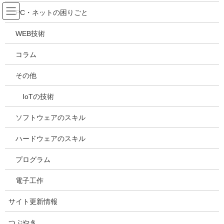
コ
ナ
吉川万能ＩＴ研究所
PC・ネットの困りごと
ン
ビ
テ
ゲ
WEB技術
ン
ー
メディア
ツ
シ
コラム
へ
ョ
ス
ン
HOME
メディア
20210418182205
その他
キ
に
ッ
移
IoTの技術
プ
動
2021年4月18日
/ 最終更新日時 :
2021年4月18日
kazuhiro
20210418182205
ソフトウェアのスキル
ハードウェアのスキル
プログラム
電子工作
サイト更新情報
つぶやき