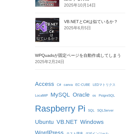
2025年10月14日
VB.NETとC#は似ているか？
2025年6月5日
WPQuadsが固定ページを自動作成してしまう
2025年2月24日
Access
C#
canva
EC-CUBE
LEDマトリクス
MySQL
Oracle
LocalWP
os
PstgreSQL
Raspberry Pi
SQL
SQLServer
Ubuntu
VB.NET
Windows
WordPress
テスト環境
デザインツール