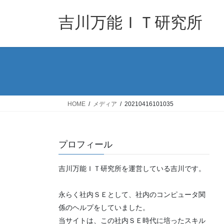
コ
ナ
ン
ビ
吉川万能ＩＴ研究所
テ
ゲ
ン
ー
ツ
シ
へ
ョ
ス
ン
キ
に
ッ
移
HOME
メディア
20210416101035
プ
動
プロフィール
吉川万能ＩＴ研究所を運営している吉川です。
永らく社内ＳＥとして、社内のコンピュータ関
係のヘルプをしていました。
当サイトは、この社内ＳＥ時代に培ったスキル