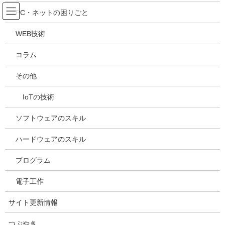
コ
ナ
吉川万能ＩＴ研究所
PC・ネットの困りごと
ン
ビ
テ
ゲ
WEB技術
ン
ー
メディア
ツ
シ
コラム
へ
ョ
ス
ン
HOME
メディア
20210416091107
その他
キ
に
ッ
移
IoTの技術
プ
動
2021年4月18日
/ 最終更新日時 :
2021年4月18日
kazuhiro
20210416091107
ソフトウェアのスキル
ハードウェアのスキル
プログラム
電子工作
サイト更新情報
つぶやき