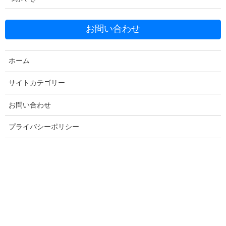
お問い合わせ
ホーム
Facebook
X
Bluesky
Threads
Hatena
LINE
サイトカテゴリー
Copy
お問い合わせ
プライバシーポリシー
コメントを残す
メールアドレスが公開されることはありません。
※
が付いている
欄は必須項目です
コメント
※