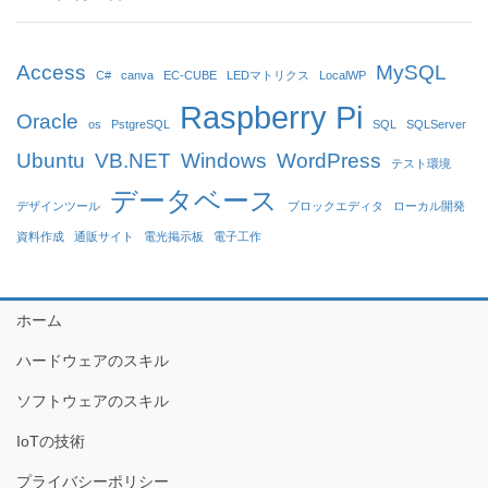
Access
MySQL
C#
canva
EC-CUBE
LEDマトリクス
LocalWP
Raspberry Pi
Oracle
os
PstgreSQL
SQL
SQLServer
Ubuntu
VB.NET
Windows
WordPress
テスト環境
データベース
デザインツール
ブロックエディタ
ローカル開発
資料作成
通販サイト
電光掲示板
電子工作
ホーム
ハードウェアのスキル
ソフトウェアのスキル
IoTの技術
プライバシーポリシー