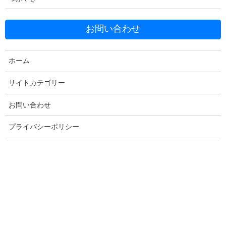
お問い合わせ
ホーム
Facebook
X
Bluesky
Threads
Hatena
LINE
サイトカテゴリー
Copy
お問い合わせ
プライバシーポリシー
コメントを残す
メールアドレスが公開されることはありません。
※
が付いている
欄は必須項目です
コメント
※