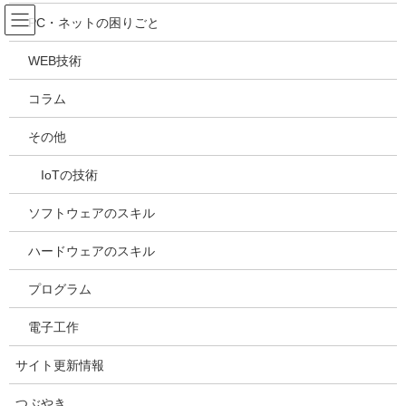
コ
ナ
吉川万能ＩＴ研究所
PC・ネットの困りごと
ン
ビ
テ
ゲ
WEB技術
ン
ー
メディア
ツ
シ
コラム
へ
ョ
ス
ン
HOME
メディア
20210414101909
その他
キ
に
ッ
移
IoTの技術
プ
動
2021年4月15日
/ 最終更新日時 :
2021年4月15日
kazuhiro
20210414101909
ソフトウェアのスキル
ハードウェアのスキル
プログラム
電子工作
サイト更新情報
つぶやき