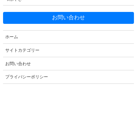
お問い合わせ
Facebook
X
Bluesky
Threads
Hatena
LINE
ホーム
Copy
サイトカテゴリー
お問い合わせ
コメントを残す
プライバシーポリシー
メールアドレスが公開されることはありません。
※
が付いている
欄は必須項目です
コメント
※