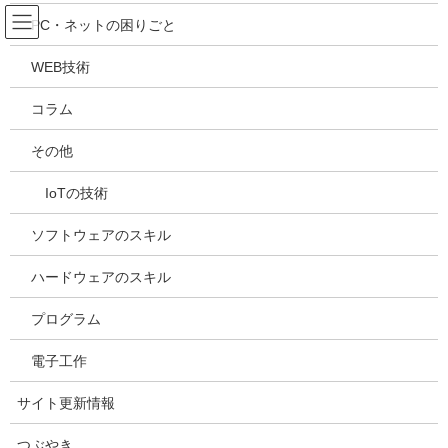
コ
ナ
吉川万能ＩＴ研究所
PC・ネットの困りごと
ン
ビ
テ
ゲ
WEB技術
ン
ー
メディア
ツ
シ
コラム
へ
ョ
ス
ン
HOME
メディア
20200224080740
その他
キ
に
ッ
移
IoTの技術
プ
動
2020年2月24日
/ 最終更新日時 :
2020年2月24日
kazuhiro
20200224080740
ソフトウェアのスキル
ハードウェアのスキル
プログラム
電子工作
サイト更新情報
つぶやき