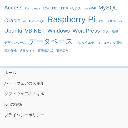
Access
MySQL
C#
canva
EC-CUBE
LEDマトリクス
LocalWP
Raspberry Pi
Oracle
os
PstgreSQL
SQL
SQLServer
Ubuntu
VB.NET
Windows
WordPress
テスト環境
データベース
デザインツール
ブロックエディタ
ローカル開発
資料作成
通販サイト
電光掲示板
電子工作
ホーム
ハードウェアのスキル
ソフトウェアのスキル
IoTの技術
プライバシーポリシー