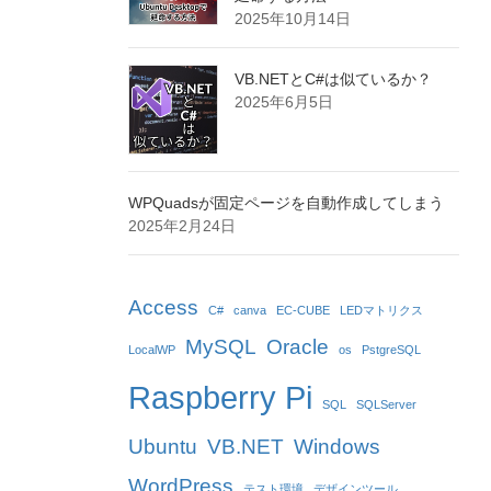
2025年10月14日
VB.NETとC#は似ているか？
2025年6月5日
WPQuadsが固定ページを自動作成してしまう
2025年2月24日
Access
C#
canva
EC-CUBE
LEDマトリクス
MySQL
Oracle
LocalWP
os
PstgreSQL
Raspberry Pi
SQL
SQLServer
Ubuntu
VB.NET
Windows
WordPress
テスト環境
デザインツール