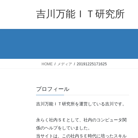
コ
ナ
ン
ビ
吉川万能ＩＴ研究所
テ
ゲ
ン
ー
ツ
シ
へ
ョ
ス
ン
キ
に
ッ
移
HOME
メディア
20191225171625
プ
動
プロフィール
吉川万能ＩＴ研究所を運営している吉川です。
永らく社内ＳＥとして、社内のコンピュータ関
係のヘルプをしていました。
当サイトは、この社内ＳＥ時代に培ったスキル