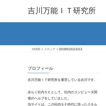
コ
ナ
ン
ビ
吉川万能ＩＴ研究所
テ
ゲ
ン
ー
ツ
シ
へ
ョ
ス
ン
キ
に
ッ
移
HOME
メディア
20190516214313
プ
動
プロフィール
吉川万能ＩＴ研究所を運営している吉川です。
永らく社内ＳＥとして、社内のコンピュータ関
係のヘルプをしていました。
当サイトは、この社内ＳＥ時代に培ったスキル