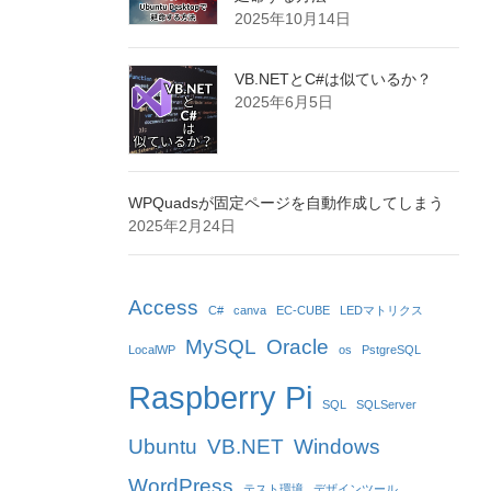
2025年10月14日
VB.NETとC#は似ているか？
2025年6月5日
WPQuadsが固定ページを自動作成してしまう
2025年2月24日
Access
C#
canva
EC-CUBE
LEDマトリクス
MySQL
Oracle
LocalWP
os
PstgreSQL
Raspberry Pi
SQL
SQLServer
Ubuntu
VB.NET
Windows
WordPress
テスト環境
デザインツール