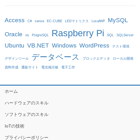
Access
MySQL
C#
canva
EC-CUBE
LEDマトリクス
LocalWP
Raspberry Pi
Oracle
os
PstgreSQL
SQL
SQLServer
Ubuntu
VB.NET
Windows
WordPress
テスト環境
データベース
デザインツール
ブロックエディタ
ローカル開発
資料作成
通販サイト
電光掲示板
電子工作
ホーム
ハードウェアのスキル
ソフトウェアのスキル
IoTの技術
プライバシーポリシー