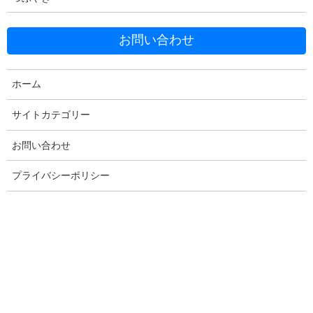
お問い合わせ
ホーム
Facebook
X
Bluesky
Threads
Hatena
LINE
サイトカテゴリー
Copy
お問い合わせ
プライバシーポリシー
コメントを残す
メールアドレスが公開されることはありません。
※
が付いている
欄は必須項目です
コメント
※