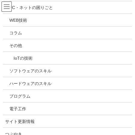
コ
ナ
吉川万能ＩＴ研究所
PC・ネットの困りごと
ン
ビ
テ
ゲ
WEB技術
ン
ー
メディア
ツ
シ
コラム
へ
ョ
ス
ン
HOME
メディア
20190516203840
その他
キ
に
ッ
移
IoTの技術
プ
動
2019年5月16日
/ 最終更新日時 :
2019年5月16日
kazuhiro
20190516203840
ソフトウェアのスキル
ハードウェアのスキル
プログラム
電子工作
サイト更新情報
つぶやき