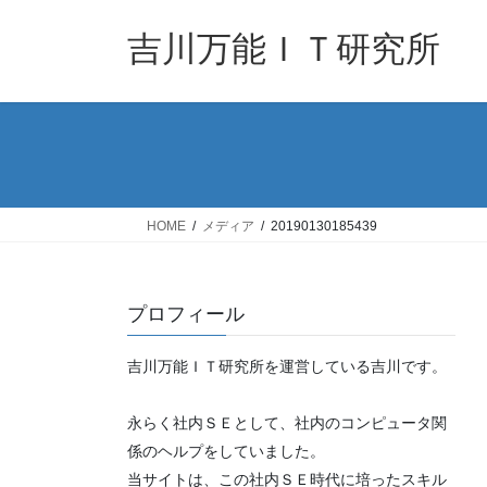
コ
ナ
ン
ビ
吉川万能ＩＴ研究所
テ
ゲ
ン
ー
ツ
シ
へ
ョ
ス
ン
キ
に
ッ
移
HOME
メディア
20190130185439
プ
動
プロフィール
吉川万能ＩＴ研究所を運営している吉川です。
永らく社内ＳＥとして、社内のコンピュータ関
係のヘルプをしていました。
当サイトは、この社内ＳＥ時代に培ったスキル