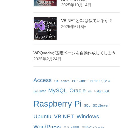
2025年10月14日
VB.NETとC#は似ているか？
2025年6月5日
WPQuadsが固定ページを自動作成してしまう
2025年2月24日
Access
C#
canva
EC-CUBE
LEDマトリクス
MySQL
Oracle
LocalWP
os
PstgreSQL
Raspberry Pi
SQL
SQLServer
Ubuntu
VB.NET
Windows
WordPress
テスト環境
デザインツール