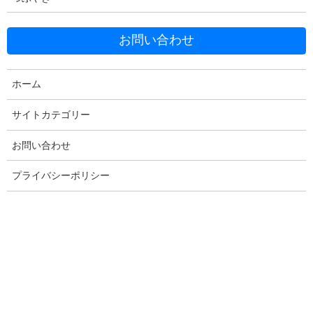
お問い合わせ
ホーム
Facebook
X
Bluesky
サイトカテゴリー
Threads
Hatena
LINE
Copy
お問い合わせ
プライバシーポリシー
コメントを残す
メールアドレスが公開されることはありません。
※
が付いている
欄は必須項目です
コメント
※