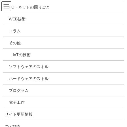
コ
ナ
吉川万能ＩＴ研究所
PC・ネットの困りごと
ン
ビ
テ
ゲ
WEB技術
ン
ー
メディア
ツ
シ
コラム
へ
ョ
ス
ン
HOME
メディア
20190130175055
その他
キ
に
ッ
移
IoTの技術
プ
動
2019年1月30日
/ 最終更新日時 :
2019年1月30日
kazuhiro
20190130175055
ソフトウェアのスキル
ハードウェアのスキル
プログラム
電子工作
サイト更新情報
つぶやき