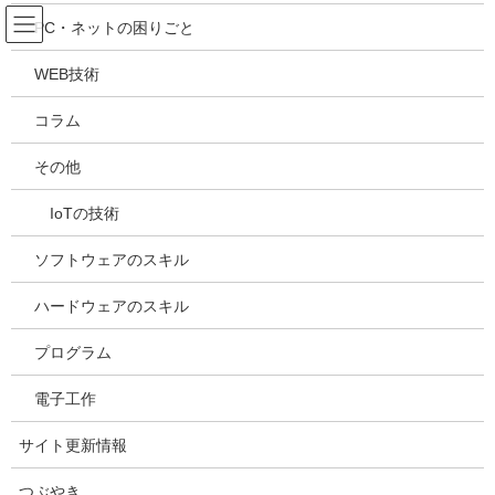
コ
ナ
吉川万能ＩＴ研究所
PC・ネットの困りごと
ン
ビ
テ
ゲ
WEB技術
ン
ー
メディア
ツ
シ
コラム
へ
ョ
ス
ン
HOME
メディア
20190130170441
その他
キ
に
ッ
移
IoTの技術
プ
動
2019年1月30日
/ 最終更新日時 :
2019年1月30日
kazuhiro
20190130170441
ソフトウェアのスキル
ハードウェアのスキル
プログラム
電子工作
サイト更新情報
つぶやき