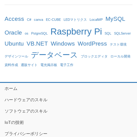
Access
MySQL
C#
canva
EC-CUBE
LEDマトリクス
LocalWP
Raspberry Pi
Oracle
os
PstgreSQL
SQL
SQLServer
Ubuntu
VB.NET
Windows
WordPress
テスト環境
データベース
デザインツール
ブロックエディタ
ローカル開発
資料作成
通販サイト
電光掲示板
電子工作
ホーム
ハードウェアのスキル
ソフトウェアのスキル
IoTの技術
プライバシーポリシー