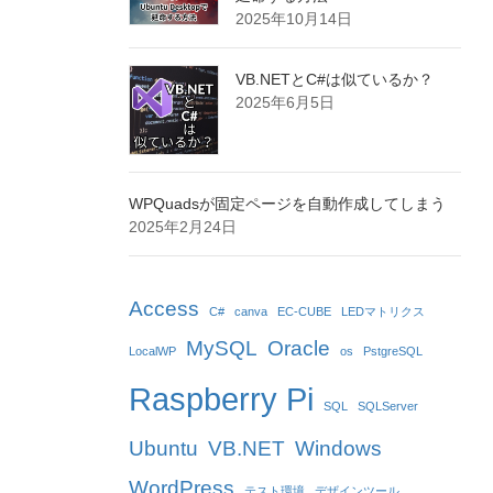
2025年10月14日
VB.NETとC#は似ているか？
2025年6月5日
WPQuadsが固定ページを自動作成してしまう
2025年2月24日
Access
C#
canva
EC-CUBE
LEDマトリクス
MySQL
Oracle
LocalWP
os
PstgreSQL
Raspberry Pi
SQL
SQLServer
Ubuntu
VB.NET
Windows
WordPress
テスト環境
デザインツール