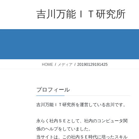
コ
ナ
ン
ビ
吉川万能ＩＴ研究所
テ
ゲ
ン
ー
ツ
シ
へ
ョ
ス
ン
キ
に
ッ
移
HOME
メディア
20190129191425
プ
動
プロフィール
吉川万能ＩＴ研究所を運営している吉川です。
永らく社内ＳＥとして、社内のコンピュータ関
係のヘルプをしていました。
当サイトは、この社内ＳＥ時代に培ったスキル