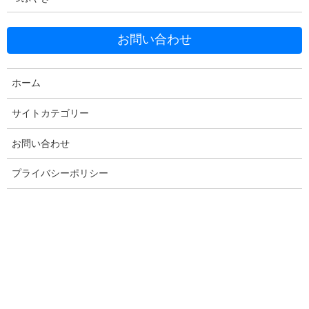
お問い合わせ
Facebook
X
Bluesky
Threads
Hatena
LINE
ホーム
Copy
サイトカテゴリー
お問い合わせ
コメントを残す
プライバシーポリシー
メールアドレスが公開されることはありません。
※
が付いている
欄は必須項目です
コメント
※