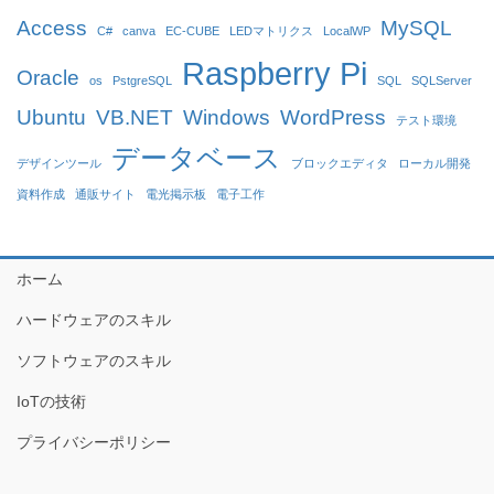
Access
MySQL
C#
canva
EC-CUBE
LEDマトリクス
LocalWP
Raspberry Pi
Oracle
os
PstgreSQL
SQL
SQLServer
Ubuntu
VB.NET
Windows
WordPress
テスト環境
データベース
デザインツール
ブロックエディタ
ローカル開発
資料作成
通販サイト
電光掲示板
電子工作
ホーム
ハードウェアのスキル
ソフトウェアのスキル
IoTの技術
プライバシーポリシー