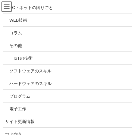
コ
ナ
吉川万能ＩＴ研究所
PC・ネットの困りごと
ン
ビ
テ
ゲ
WEB技術
ン
ー
メディア
ツ
シ
コラム
へ
ョ
ス
ン
HOME
メディア
201811121224
その他
キ
に
ッ
移
IoTの技術
プ
動
2019年5月5日
/ 最終更新日時 :
2019年5月5日
kazuhiro
201811121224
ソフトウェアのスキル
ハードウェアのスキル
プログラム
電子工作
サイト更新情報
つぶやき