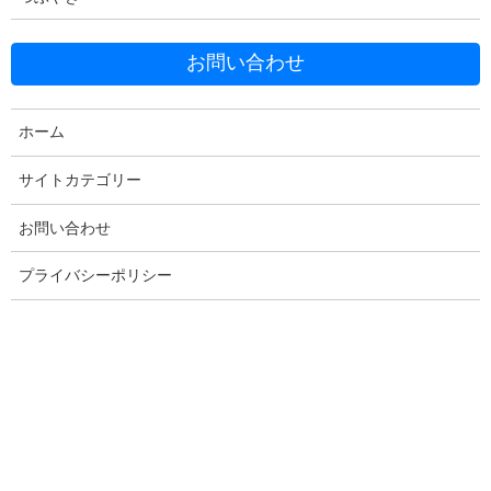
お問い合わせ
Facebook
X
Bluesky
ホーム
Threads
Hatena
LINE
サイトカテゴリー
Copy
お問い合わせ
プライバシーポリシー
コメントを残す
メールアドレスが公開されることはありません。
※
が付いている
欄は必須項目です
コメント
※