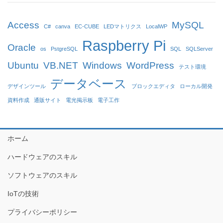
Access
MySQL
C#
canva
EC-CUBE
LEDマトリクス
LocalWP
Raspberry Pi
Oracle
os
PstgreSQL
SQL
SQLServer
Ubuntu
VB.NET
Windows
WordPress
テスト環境
データベース
デザインツール
ブロックエディタ
ローカル開発
資料作成
通販サイト
電光掲示板
電子工作
ホーム
ハードウェアのスキル
ソフトウェアのスキル
IoTの技術
プライバシーポリシー