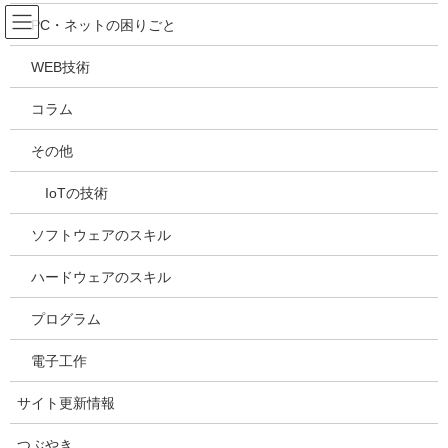
コ
ナ
吉川万能ＩＴ研究所
PC・ネットの困りごと
ン
ビ
テ
ゲ
WEB技術
ン
ー
メディア
ツ
シ
コラム
へ
ョ
ス
ン
HOME
メディア
スクリーンショット 2021-07-19 133850
その他
キ
に
ッ
移
IoTの技術
プ
動
2021年7月19日
/ 最終更新日時 :
2021年7月19日
kazuhiro
スクリーンショット 2021-07-19
ソフトウェアのスキル
133850
ハードウェアのスキル
プログラム
電子工作
サイト更新情報
つぶやき