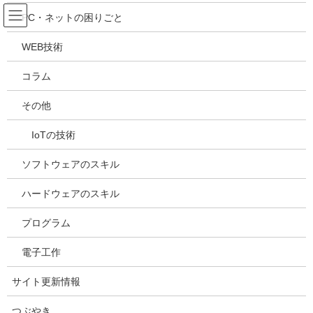
コ
ナ
吉川万能ＩＴ研究所
PC・ネットの困りごと
ン
ビ
テ
ゲ
WEB技術
ン
ー
電子工作
ツ
シ
コラム
へ
ョ
ス
ン
HOME
電子工作
その他
キ
に
ッ
移
IoTの技術
プ
動
2022年3月31日
ソフトウェアのスキル
電子工作
Raspberry Piで電光掲示板を作る
ハードウェアのスキル
新幹線などに乗ったとき、こんな表示を見たことがありません
プログラム
か？ 御存知、「電光掲示板」です。 もちろん、画像のものは、新
幹線車両専用に設計されたものですが、電子工作でもこの電光掲
電子工作
示板を作る事ができます。 この記事では、Ra […]
サイト更新情報
プロフィール
つぶやき