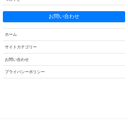
吉川万能ＩＴ研究所を運営している吉川です。
お問い合わせ
永らく社内ＳＥとして、社内のコンピュータ関係のヘルプをして
いました。
ホーム
当サイトは、この社内ＳＥ時代に培ったスキルやノウハウをご紹
介していきます。
サイトカテゴリー
お問い合わせ
プライバシーポリシー